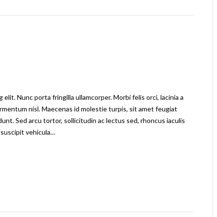
it. Nunc porta fringilla ullamcorper. Morbi felis orci, lacinia a
rmentum nisl. Maecenas id molestie turpis, sit amet feugiat
dunt. Sed arcu tortor, sollicitudin ac lectus sed, rhoncus iaculis
 suscipit vehicula…