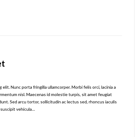
et
it. Nunc porta fringilla ullamcorper. Morbi felis orci, lacinia a
rmentum nisl. Maecenas id molestie turpis, sit amet feugiat
dunt. Sed arcu tortor, sollicitudin ac lectus sed, rhoncus iaculis
 suscipit vehicula…