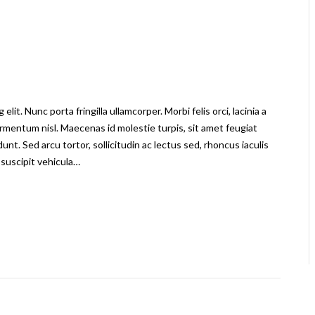
it. Nunc porta fringilla ullamcorper. Morbi felis orci, lacinia a
rmentum nisl. Maecenas id molestie turpis, sit amet feugiat
dunt. Sed arcu tortor, sollicitudin ac lectus sed, rhoncus iaculis
 suscipit vehicula…